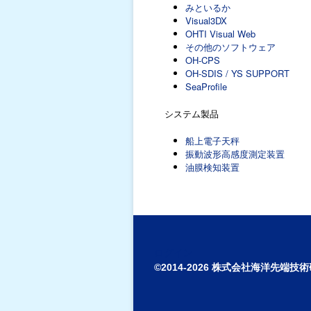
みといるか
Visual3DX
OHTI Visual Web
その他のソフトウェア
OH-CPS
OH-SDIS / YS SUPPORT
SeaProfile
システム製品
船上電子天秤
振動波形高感度測定装置
油膜検知装置
ログイン
©2014-2026 株式会社海洋先端技術