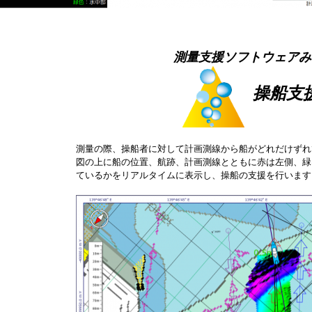
測量支援ソフトウェアみ
操船支
測量の際、操船者に対して計画測線から船がどれだけずれ
図の上に船の位置、航跡、計画測線とともに赤は左側、緑
ているかをリアルタイムに表示し、操船の支援を行います