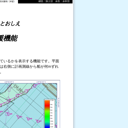
とおしえ
援機能
ているかを表示する機能です。平面
は右側に計画測線から船が何mずれ
。