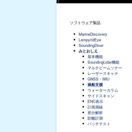
ソフトウェア製品
MarineDiscovery
LampyridEye
SoundingDiver
みとおしえ
基本機能
SoundingLidar機能
マルチビームソナー
レーザースキャナ
GNSS・IMU
操船支援
ウォーターカラム
サイドスキャン
ENC表示
計画測線
差分解析
距離計測
パッチテスト