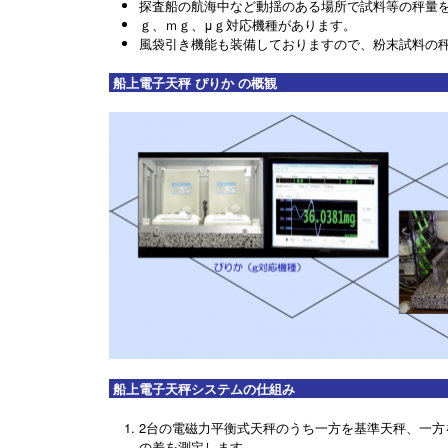
探査船の航海中など動揺のある場所で試料等の秤量
ｇ、ｍｇ、μｇ対応機種があります。
風袋引き機能も装備しておりますので、粉末試料の
船上電子天秤 ぴりか の概観
船上電子天秤システムの仕組み
2台の電磁力平衡式天秤のうち一方を基準天秤、一方
の差を測定します。