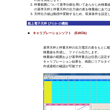
秤量範囲について基準分銅を用いてあらかじめ検量
の基準天秤と秤量天秤の出力値の差を検量線にあて
天秤出力値は動揺中変動するため、収束条件を設定
船上電子天秤 ぴりか の機能
■
キャリブレーションソフト (EdtClb)
基準天秤と秤量天秤の出力電圧の差をもとに
検量線を作成し、ファイル出力します。
検量線の範囲および基準秤量点は任意に設定
キャリブレーション結果を、画面にリアルタ
作成過程の確認が可能です。