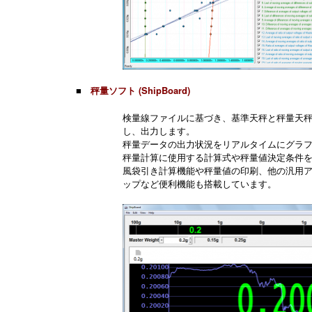
■
秤量ソフト (ShipBoard)
検量線ファイルに基づき、基準天秤と秤量天
し、出力します。
秤量データの出力状況をリアルタイムにグラ
秤量計算に使用する計算式や秤量値決定条件
風袋引き計算機能や秤量値の印刷、他の汎用
ップなど便利機能も搭載しています。