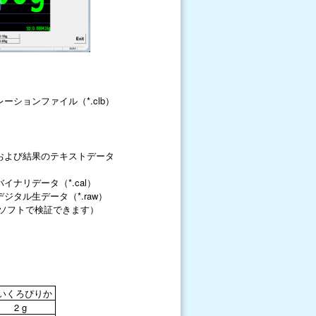
ーションファイル（*.clb）
および結果のテキストデータ
イナリデータ（*.cal）
デジタル生データ（*.raw）
ソフトで検証できます）
いくろぴりか
2 g