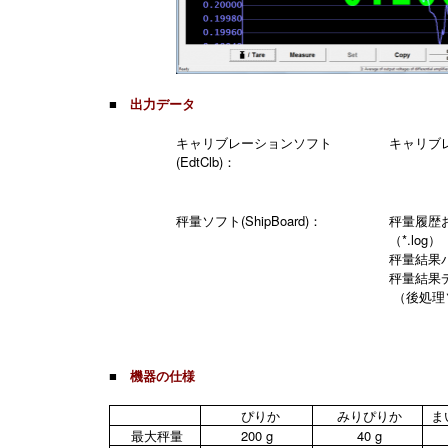
■
出力データ
キャリブレーションソフト
キャリブレ
(EdtClb)：
秤量ソフト(ShipBoard)：
秤量履歴
（*.log）
秤量結果バ
秤量結果
（後処理
■
機器の仕様
ぴりか
みりぴりか
ま
最大秤量
200 g
40 g