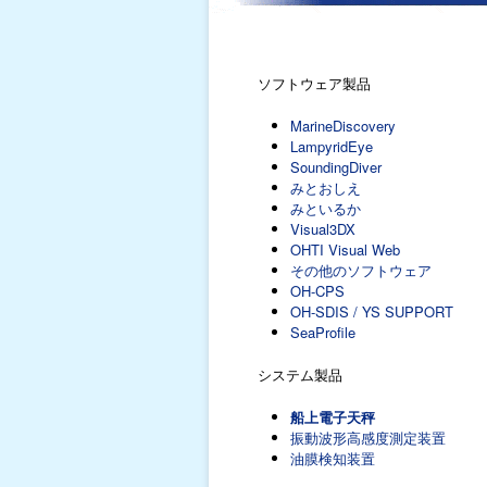
ソフトウェア製品
MarineDiscovery
LampyridEye
SoundingDiver
みとおしえ
みといるか
Visual3DX
OHTI Visual Web
その他のソフトウェア
OH-CPS
OH-SDIS / YS SUPPORT
SeaProfile
システム製品
船上電子天秤
振動波形高感度測定装置
油膜検知装置