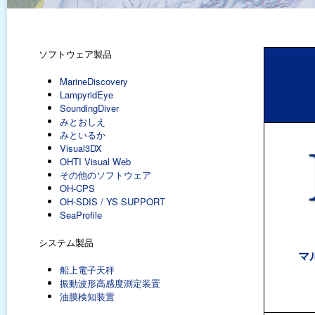
ソフトウェア製品
MarineDiscovery
LampyridEye
SoundingDiver
みとおしえ
みといるか
Visual3DX
OHTI Visual Web
その他のソフトウェア
OH-CPS
OH-SDIS / YS SUPPORT
SeaProfile
システム製品
マ
船上電子天秤
振動波形高感度測定装置
油膜検知装置