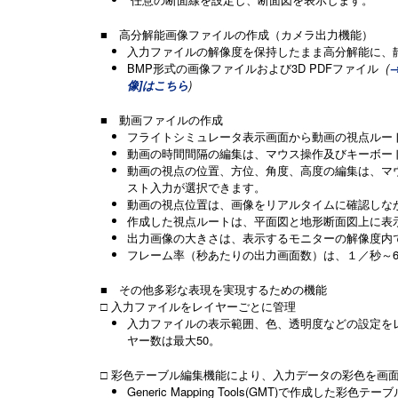
■ 高分解能画像ファイルの作成（カメラ出力機能）
入力ファイルの解像度を保持したまま高分解能に、
BMP形式の画像ファイルおよび3D PDFファイル
(
→
像]はこちら
)
■ 動画ファイルの作成
フライトシミュレータ表示画面から動画の視点ルー
動画の時間間隔の編集は、マウス操作及びキーボー
動画の視点の位置、方位、角度、高度の編集は、マ
スト入力が選択できます。
動画の視点位置は、画像をリアルタイムに確認しな
作成した視点ルートは、平面図と地形断面図上に表
出力画像の大きさは、表示するモニターの解像度内
フレーム率（秒あたりの出力画面数）は、１／秒～6
■ その他多彩な表現を実現するための機能
□ 入力ファイルをレイヤーごとに管理
入力ファイルの表示範囲、色、透明度などの設定を
ヤー数は最大50。
□ 彩色テーブル編集機能により、入力データの彩色を画
Generic Mapping Tools(GMT)で作成した彩色