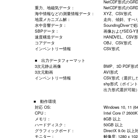
NetCDF形式のGR
重力、地磁気データ：
NetCDF形式のGR
海中情報などの測量情報データ：
XYZ、CSV形式
地震メカニズム解：
走向、傾斜、すべ
水中音響データ：
SoundingDiver
SBPデータ：
画像およびSEG-Y
速度構造データ
HANDVEL、CSV
コアデータ
OBJ、CSV形式
インベントリー情報
CSV形式
■ 出力データフォーマット
3次元静止画像
BMP、3D PDF形
3次元動画
AVI形式
インベントリー情報
CSV形式（選択し
shp形式（ポイン
出力形式選択可能
■ 動作環境
対応 OS:
Windows 10, 11 (64
CPU：
Intel Core i
メモリ：
8GB 以上
ハードディスク：
50GB 以上
グラフィックボード：
DirectX 9.0c 以
モニター：
解像度: 1280 x 10