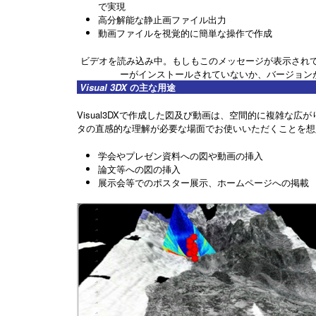
で実現
高分解能な静止画ファイル出力
動画ファイルを視覚的に簡単な操作で作成
ビデオを読み込み中。もしもこのメッセージが表示されているの
ーがインストールされていないか、バージョン
Visual 3DX
の主な用途
Visual3DXで作成した図及び動画は、空間的に複雑な
タの直感的な理解が必要な場面でお使いいただくことを想
学会やプレゼン資料への図や動画の挿入
論文等への図の挿入
展示会等でのポスター展示、ホームページへの掲載