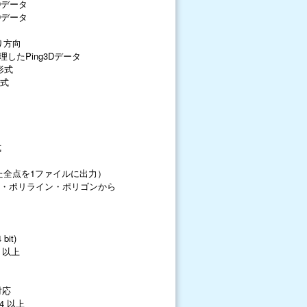
Dデータ
Dデータ
り方向
で処理したPing3Dデータ
形式
形式
式
た全点を1ファイルに出力）
ト・ポリライン・ポリゴンから
）
 bit)
7 2600K 以上
上対応
24 以上