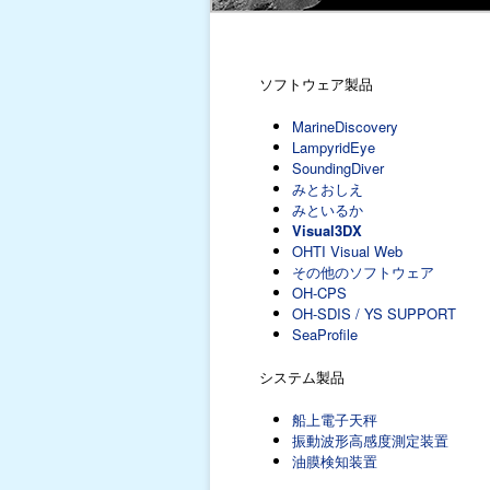
ソフトウェア製品
MarineDiscovery
LampyridEye
SoundingDiver
みとおしえ
みといるか
Visual3DX
OHTI Visual Web
その他のソフトウェア
OH-CPS
OH-SDIS / YS SUPPORT
SeaProfile
システム製品
船上電子天秤
振動波形高感度測定装置
油膜検知装置