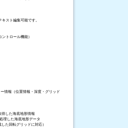
テキスト編集可能です。
コントロール機能）
フレーム機能）
リー情報（位置情報・深度・グリッド
取得した海底地形情報
veryで処理した海底地形データ
成した回転グリッドに対応）