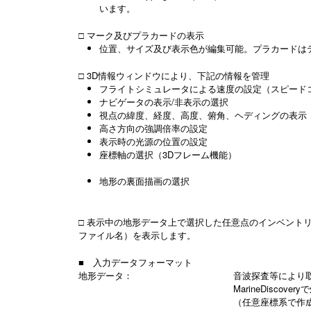
います。
□ マーク及びプラカードの表示
位置、サイズ及び表示色が編集可能。プラカードは
□ 3D情報ウィンドウにより、下記の情報を管理
フライトシミュレータによる速度の設定（スピード
ナビゲータの表示/非表示の選択
視点の緯度、経度、高度、俯角、ヘディングの表示
高さ方向の強調倍率の設定
表示時の光源の位置の設定
座標軸の選択（3D
地形の裏面描画の選択
□ 表示中の地形データ上で選択した任意点のインベント
ファイル名）を表示します。
■ 入力データフォーマット
地形データ：
音波探査等により
MarineDisco
（任意座標系で作