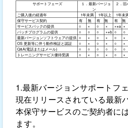
サポートフェーズ
１．最新バージョ
２．旧
ン
ご購入後の経過年
1年未満
1年以上
1年未
保守サービス契約
有
無
有
無
有
無
サービスパックの提供
○
×
○
×
×※a
×
パッチプログラムの提供
○
○
○
×※b
○
○
最新バージョンソフトウェアの提供
○
×
○
×
○
×
OS 更新等に伴う動作検証と認証
○
×
○
×
○
×
Q&A(電話またはメール)
○
○
○
○
○
○
トレーニングサービス優待受講
○
×
○
×
○
×
1.最新バージョンサポートフ
現在リリースされている最新
本保守サービスのご契約者に
ます。