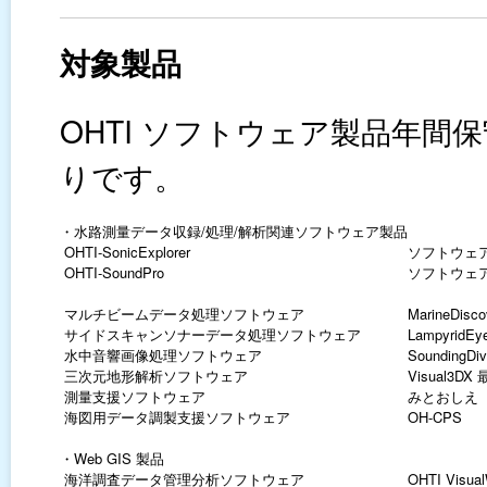
対象製品
OHTI ソフトウェア製品年
りです。
・水路測量データ収録/処理/解析関連ソフトウェア製品
OHTI-SonicExplorer
ソフトウェ
OHTI-SoundPro
ソフトウェ
マルチビームデータ処理ソフトウェア
MarineDis
サイドスキャンソナーデータ処理ソフトウェア
LampyridE
水中音響画像処理ソフトウェア
SoundingD
三次元地形解析ソフトウェア
Visual3DX
測量支援ソフトウェア
みとおしえ
海図用データ調製支援ソフトウェア
OH-CPS
・Web GIS 製品
海洋調査データ管理分析ソフトウェア
OHTI Visua