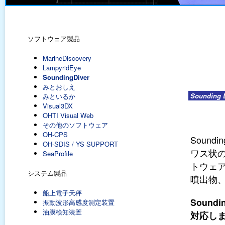
ソフトウェア製品
MarineDiscovery
LampyridEye
SoundingDiver
みとおしえ
Sounding D
みといるか
Visual3DX
OHTI Visual Web
その他のソフトウェア
OH-CPS
Soun
OH-SDIS / YS SUPPORT
ワス状
SeaProfile
トウェ
システム製品
噴出物
船上電子天秤
Soun
振動波形高感度測定装置
油膜検知装置
対応し