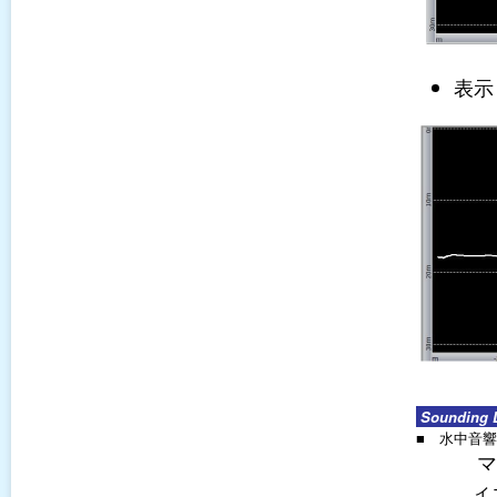
表示
Sounding 
■ 水中音
マ
ィ