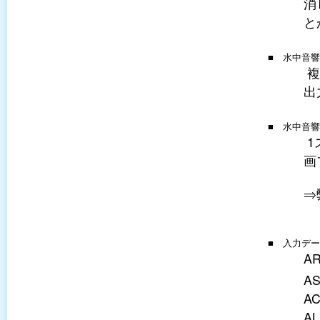
消
と
■ 水中音
複
出
■ 水中音
1
画
⇒
■ 入力デ
AR
A
A
AL