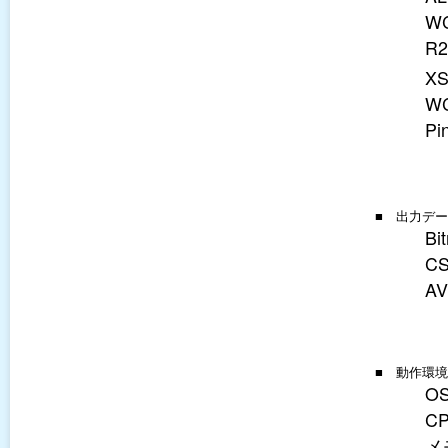
W
R
X
W
Pi
■ 出力デ
Bi
C
AV
■ 動作環
O
C
メ