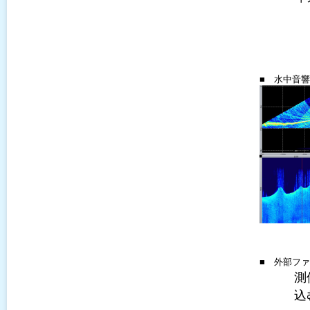
■ 水中音
■ 外部フ
測
込