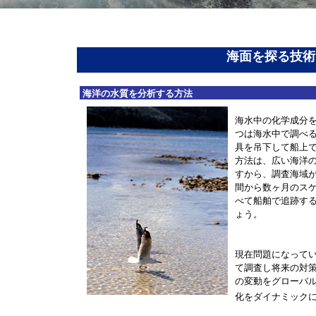
海面を探る技術
海洋の水質を分析する方法
海水中の化学成分
つは海水中で調べ
具を吊下して船上
方法は、広い海洋
すから、調査海域
間から数ヶ月のス
べて船舶で追跡す
ょう。
現在問題になって
て調査し将来の対
の変動をグローバ
化をダイナミック