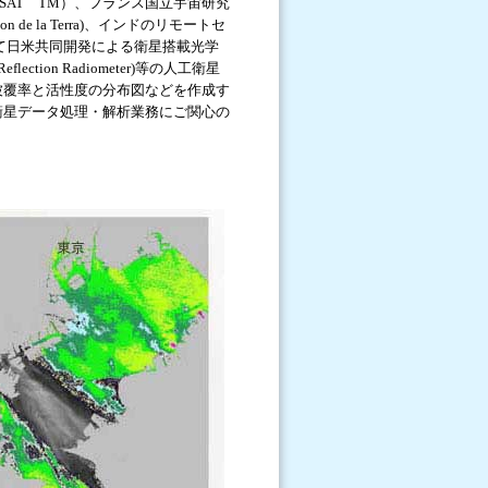
SAT TM）、フランス国立宇宙研究
ion de la Terra)、インドのリモートセ
ite)、そして日米共同開発による衛星搭載光学
d Reflection Radiometer)等の人工衛星
被覆率と活性度の分布図などを作成す
衛星データ処理・解析業務にご関心の