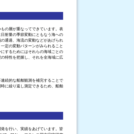
つもの層が重なってできています。表
は日射量の季節変動にともなう海への
渦の通過、海流の変動などがあげられ
、一定の変動パターンがみられること
かにするためにはそれらの海域ごとの
程の特性を把握し、それを全海域に広
不連続的な船舶観測を補完することで
同時に繰り返し測定できるため、船舶
開発を行い、実績をあげています。皆